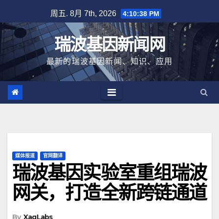
跳
周五. 8月 7th, 2026
4:10:38 PM
至
内
瑞波基因新闻网
容
最新的瑞波基因新闻、知识、应用
媒体报道
官网翻译
瑞波基因实验室重组瑞波
网关，打造全新跨链通道
By
XagLabs