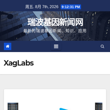
跳
周五. 8月 7th, 2026
9:12:32 PM
至
内
瑞波基因新闻网
容
最新的瑞波基因新闻、知识、应用
XagLabs