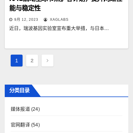
能与稳定性
9月 12, 2023
XAGLABS
近日，瑞波基因实验室宣布重大举措，与日本…
文
1
2
章
导
航
分类目录
媒体报道
(24)
官网翻译
(54)