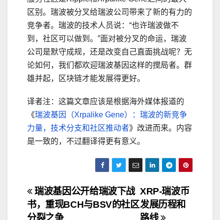
区别。瑞波被分叉给瑞波公司带来了新的有力的
竞争者。瑞波的技术人员说：“也许瑞波做不
到，社区可以做到。”面对被分叉的命运，瑞波
公司是默守成规，还是改变自己直面挑战呢？无
论如何，我们都欢迎瑞波基因这样的搅局者。群
雄并起，区块链才能发展得更好。
译者注：这篇文章应该是根据海外媒体报道的
《
瑞波基因（Xrpalike Gene）：瑞波的新竞争
力量，技术分支和社区推动者
》改进而来。内容
是一致的，不过翻译得更有意义。
文
瑞波基因公开给瑞波下战
XRP-瑞波币
书，重现BCH与BSV的社区
发展历程和
章
分裂之争
路线