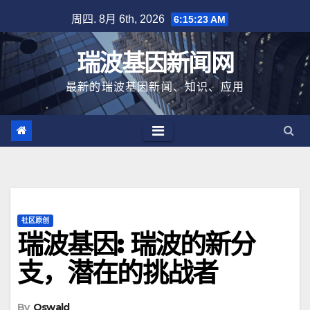
跳
周四. 8月 6th, 2026
6:15:23 AM
至
内
瑞波基因新闻网
容
最新的瑞波基因新闻、知识、应用
社区原创
瑞波基因: 瑞波的新分
支，潜在的挑战者
By
Oswald