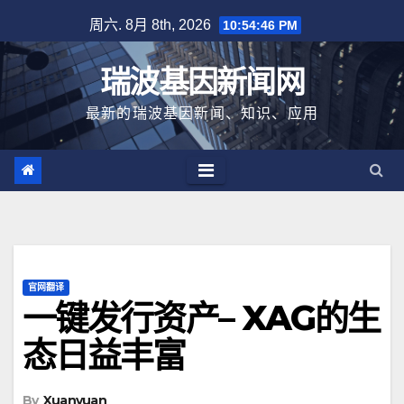
跳
周六. 8月 8th, 2026
10:54:47 PM
至
内
瑞波基因新闻网
容
最新的瑞波基因新闻、知识、应用
官网翻译
一键发行资产– XAG的生
态日益丰富
By
Xuanyuan