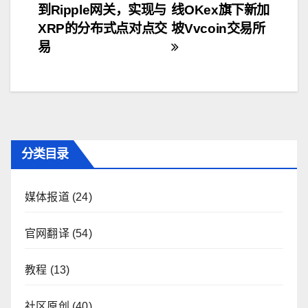
到Ripple网关，实现与
线OKex旗下新加
章
XRP的分布式点对点交
坡Vvcoin交易所
导
易
航
分类目录
媒体报道
(24)
官网翻译
(54)
教程
(13)
社区原创
(40)