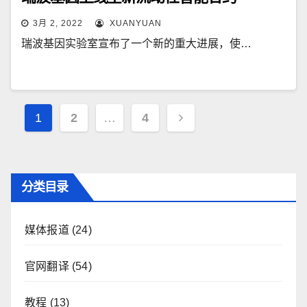
3月 2, 2022
XUANYUAN
瑞波基因实验室宣布了一个新的重大进展，使…
文
1
2
…
4
章
导
航
分类目录
媒体报道
(24)
官网翻译
(54)
教程
(13)