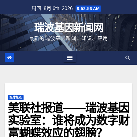
跳
周四. 8月 6th, 2026
8:52:56 AM
至
内
瑞波基因新闻网
容
最新的瑞波基因新闻、知识、应用
媒体报道
美联社报道——瑞波基因
实验室：谁将成为数字财
富蝴蝶效应的翅膀？