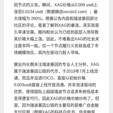
因节点的义务。瞬间，XAG价格从0.009 usdt上
涨至0.0234 usdt（数据摘自vvc​​oin2.com），最
大增幅为 260%。根据公告内容和瑞波基因部分
社区的评论，笔者了解到XAG的暴涨，其实就是
久旱逢甘霖。圈内粉丝认为已经到底部入场导致
其价格大幅上涨。因此，不难看出XAG的社会关
注度非同一般。仅一个节点履行义务就造成了市
场蝴蝶效应，其内在驱动力耐人寻味。
据业内长期关注瑞波基因的专业人士分析，XAG
属于瑞波基因公链的代币，于2019年7月上线流
通，而且并没进行ICO，直接以初始价格
0.003usdt直接上线开放流通。并非泡沫驱动的
优势，使得国际上超级瑞波节点追求系统低成本
变得便宜可行，因此XAG的价格也被炒热了。但
是，因为瑞波基因公链的主要目的是推广自金融
支付应用（根据XAG的科技白皮书，自金融是