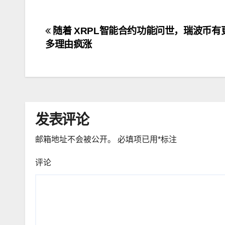
文
随着 XRPL智能合约功能问世，瑞波币有
多理由疯涨
章
导
航
发表评论
邮箱地址不会被公开。
必填项已用
*
标注
评论