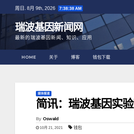
跳
周日. 8月 9th, 2026
7:38:39 AM
至
内
瑞波基因新闻网
容
最新的瑞波基因新闻、知识、应用
HOME
关于
博客
钱包下载
媒体报道
简讯：瑞波基因实验
By
Oswald
钱包
10月 21, 2021