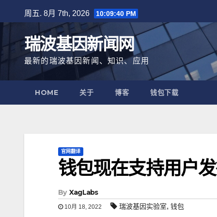
跳
周五. 8月 7th, 2026
10:09:41 PM
至
内
瑞波基因新闻网
容
最新的瑞波基因新闻、知识、应用
HOME
关于
博客
钱包下载
官网翻译
钱包现在支持用户发
By
XagLabs
,
瑞波基因实验室
钱包
10月 18, 2022