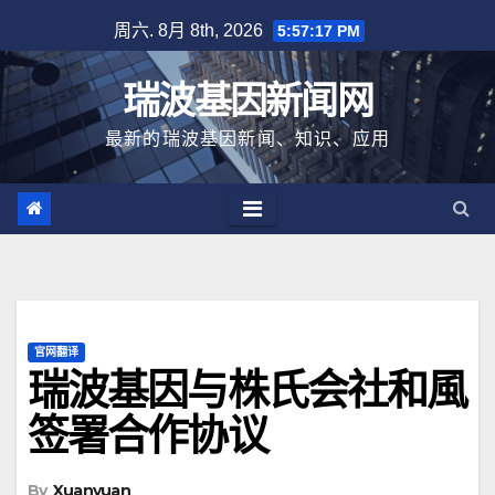
跳
周六. 8月 8th, 2026
5:57:17 PM
至
内
瑞波基因新闻网
容
最新的瑞波基因新闻、知识、应用
官网翻译
瑞波基因与株氏会社和風
签署合作协议
By
Xuanyuan